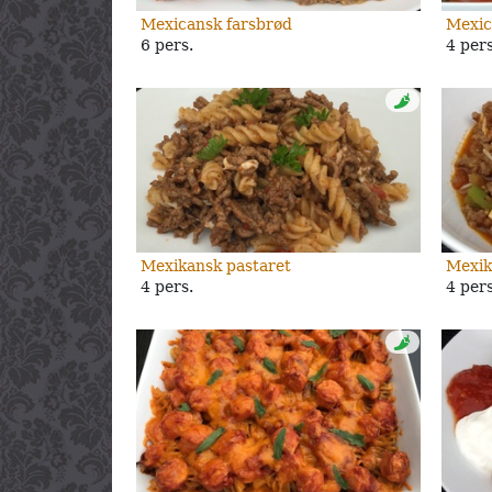
Mexicansk farsbrød
Mexic
6 pers.
4 pers
Mexikansk pastaret
Mexik
4 pers.
4 pers