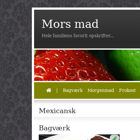
Mors mad
Hele familiens favorit opskrifter...
|
Bagværk
Morgenmad
Frokost
Mexicansk
Bagværk