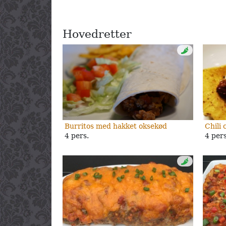
Hovedretter
Burritos med hakket oksekød
Chili 
4 pers.
4 pers