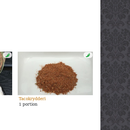
Tacokrydderi
1 portion