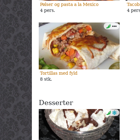
Pølser og pasta a la Mexico
Tacob
4 pers.
4 pers
Tortillas med fyld
8 stk.
Desserter