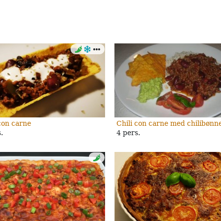
con carne
Chili con carne med chilibønn
.
4 pers.