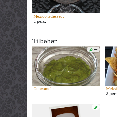
Mexico isdessert
2 pers.
Tilbehør
Guacamole
Meksi
3 pers