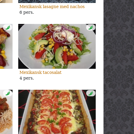
Mexikansk lasagne med nachos
6 pers.
Mexikansk tacosalat
4 pers.