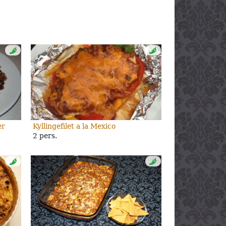
er
Kyllingefilet a la Mexico
2 pers.