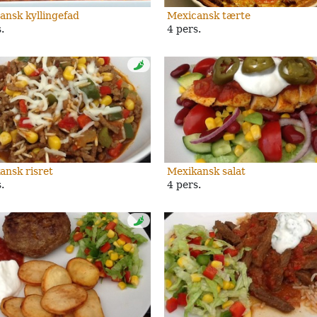
ansk kyllingefad
Mexicansk tærte
.
4 pers.
ansk risret
Mexikansk salat
.
4 pers.