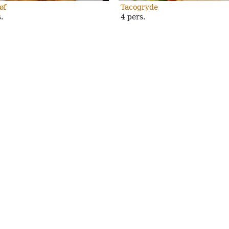
øf
Tacogryde
.
4 pers.