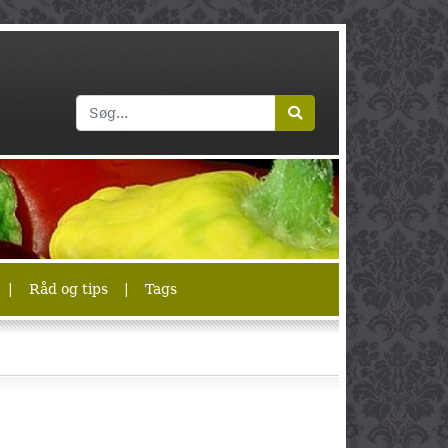
|
Råd og tips
|
Tags