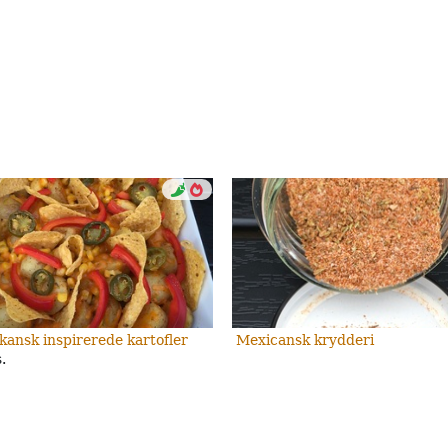
kansk inspirerede kartofler
Mexicansk krydderi
.